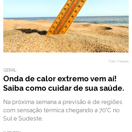
Política
de
Segurança
Termos
de
Uso
Contato
Foto: Freepik
GERAL
Onda de calor extremo vem aí!
Saiba como cuidar de sua saúde.
Na próxima semana a previsão é de regiões
com sensação térmica chegando a 70°C no
Sul e Sudeste.