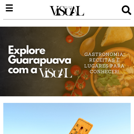
×
☰
Visual
Bem-
Estar
Entretenimento
Negócios
Colunas
Josiane
Andrade
Edições
Quem
Somos